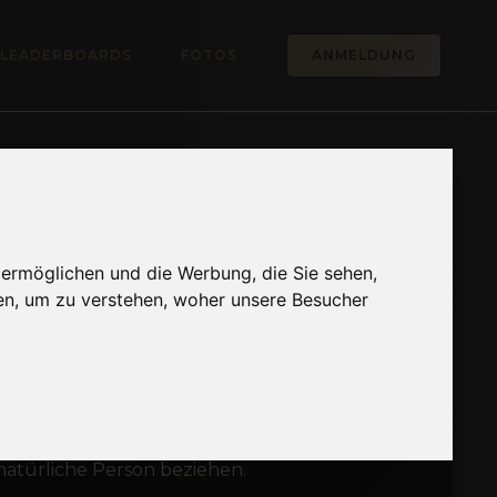
LEADERBOARDS
FOTOS
ANMELDUNG
 ermöglichen und die Werbung, die Sie sehen,
en, um zu verstehen, woher unsere Besucher
ezogenen Daten weder gesetzlich oder
r Daten nicht verpflichtet. Eine
ängen keine anderweitige Angabe gemacht wird.
 natürliche Person beziehen.