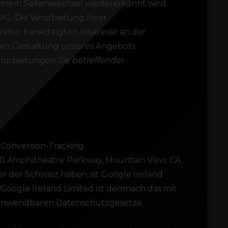
h einem Seitenwechsel wiedererkannt wird.
MG. Die Verarbeitung Ihrer
nden berechtigten Interesse an der
ven Gestaltung unseres Angebots.
erarbeitungen Sie betreffender
Conversion-Tracking
600 Amphitheatre Parkway, Mountain View, CA
r der Schweiz haben, ist Google Ireland
 Google Ireland Limited ist demnach das mit
r anwendbaren Datenschutzgesetze