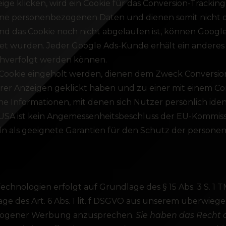
ge klicken, wird ein Cookie für das Conversion-Trackin
ine personenbezogenen Daten und dienen somit nicht de
 das Cookie noch nicht abgelaufen ist, können Google 
tet wurden. Jeder Google Ads-Kunde erhält ein anderes 
chverfolgt werden können.
n-Cookie eingeholt werden, dienen dem Zweck Conversion-S
erer Anzeigen geklickt haben und zu einer mit einem C
ne Informationen, mit denen sich Nutzer persönlich iden
e USA ist kein Angemessenheitsbeschluss der EU-Kommis
ln als geeignete Garantien für den Schutz der persone
chnologien erfolgt auf Grundlage des § 15 Abs. 3 S. 1 T
 des Art. 6 Abs. 1 lit. f DSGVO aus unserem überwiege
bezogener Werbung anzusprechen.
Sie haben das Recht a