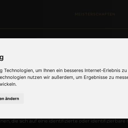
MEISTERSCHAFTEN
ig
lärung
 Technologien, um Ihnen ein besseres Internet-Erlebnis zu
 Technologien nutzen wir außerdem, um Ergebnisse zu mess
wickeln.
acht werden, ist die Bereitstellung Ihrer personenb
gen ändern
agsabschluss erforderlich. Sie sind zur Bereitstellung de
lt nur soweit bei den nachfolgenden Verarbeitungsvorg
n, die sich auf eine identifizierte oder identifizierbare