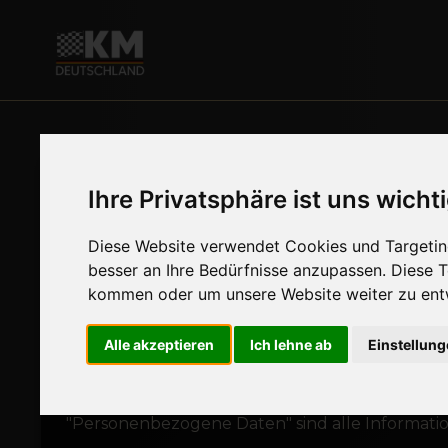
Ihre Privatsphäre ist uns wicht
Datenschutzerk
Diese Website verwendet Cookies und Targeting
besser an Ihre Bedürfnisse anzupassen. Diese
kommen oder um unsere Website weiter zu ent
Soweit nachstehend keine anderen Angaben gem
Alle akzeptieren
Ich lehne ab
Einstellun
vertraglich vorgeschrieben, noch für einen Vertr
Nichtbereitstellung hat keine Folgen. Dies gi
"Personenbezogene Daten" sind alle Informatione